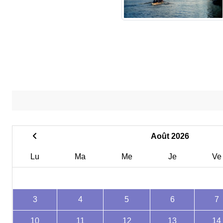
Août 2026
Lu
Ma
Me
Je
Ve
3
4
5
6
7
10
11
12
13
14