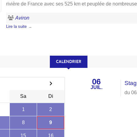
rivière de France avec ses 525 km et peuplée de nombreuses
Aviron
Lire la suite
CALENDRIER
06
Stag
JUIL.
du 06
Sa
Di
1
2
8
9
15
16