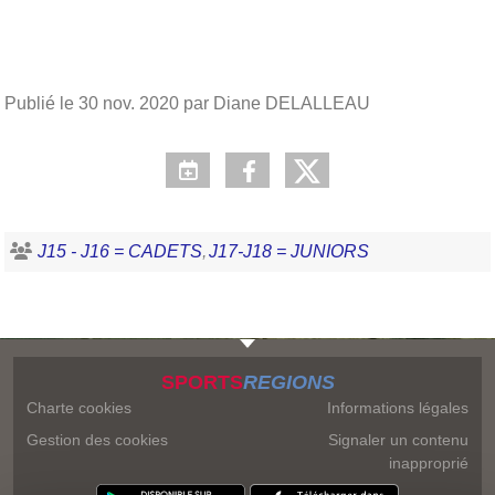
Publié le
30 nov. 2020
par Diane DELALLEAU
J15 - J16 = CADETS
J17-J18 = JUNIORS
SPORTS
REGIONS
Charte cookies
Informations légales
Gestion des cookies
Signaler un contenu
inapproprié